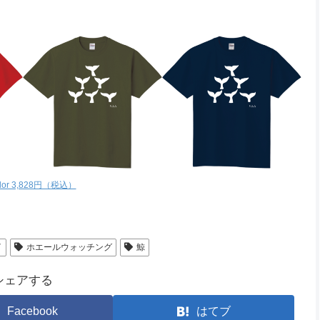
olor 3,828円（税込）
イ
ホエールウォッチング
鯨
シェアする
Facebook
はてブ