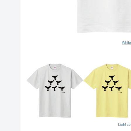
Whi
Light 