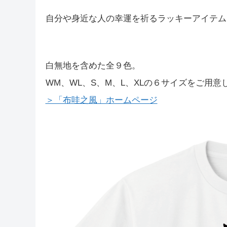
自分や身近な人の幸運を祈るラッキーアイテム
白無地を含めた全９色。
WM、WL、S、M、L、XLの６サイズをご用意
＞「布哇之風」ホームページ