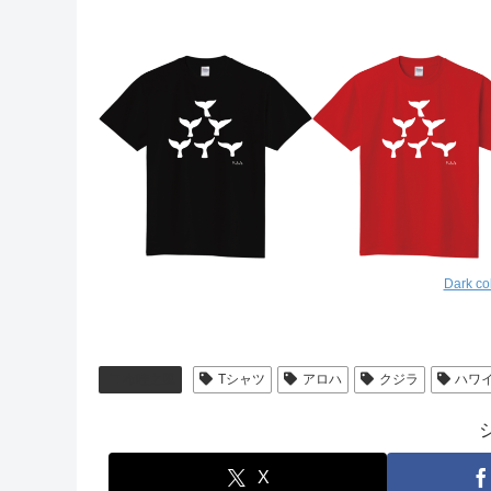
Dark c
布哇之風
Tシャツ
アロハ
クジラ
ハワ
X