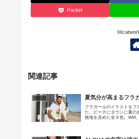
Pocket
lilica
関連記事
夏気分が高まるフラ
布哇之風
フラガールのイラストをフ
た。ビーチにタウンに夏のお
無地を含めた全９色。WM、W